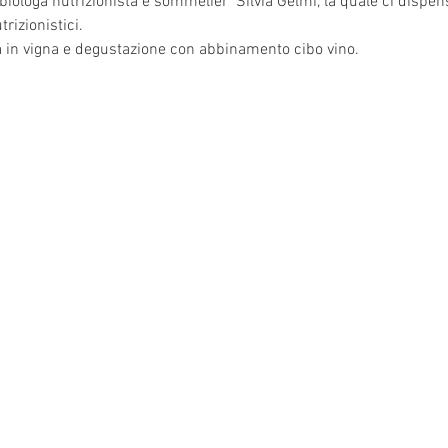
iologa nutrizionista e sommelier  Silvia Gelmi, la quale ci dispens
rizionistici.
a in vigna e degustazione con abbinamento cibo vino. 