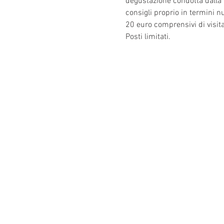
degustazione condotta dalla b
consigli proprio in termini nut
20 euro comprensivi di visit
Posti limitati. 